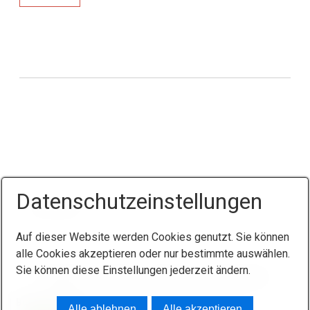
Datenschutzeinstellungen
Auf dieser Website werden Cookies genutzt. Sie können
alle Cookies akzeptieren oder nur bestimmte auswählen.
Sie können diese Einstellungen jederzeit ändern.
Startseite
Kontakt
Impressum
Datenschutz
Buchen Sie jetzt
© 2026 Pension "Zum weißen Lamm"
Alle ablehnen
Alle akzeptieren