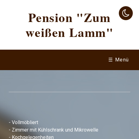
Pension "Zum
weißen Lamm"
☰ Menü
- Vollmöbliert
- Zimmer mit Kühlschrank und Mikrowelle
- Kochgelegenheiten