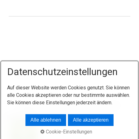
Datenschutzeinstellungen
Auf dieser Website werden Cookies genutzt. Sie können
alle Cookies akzeptieren oder nur bestimmte auswählen.
Sie können diese Einstellungen jederzeit ändern.
Startseite
Kontakt
Impressum
Datenschutz
Buchen Sie jetzt
© 2026 Pension "Zum weißen Lamm"
Alle ablehnen
Alle akzeptieren
Cookie-Einstellungen