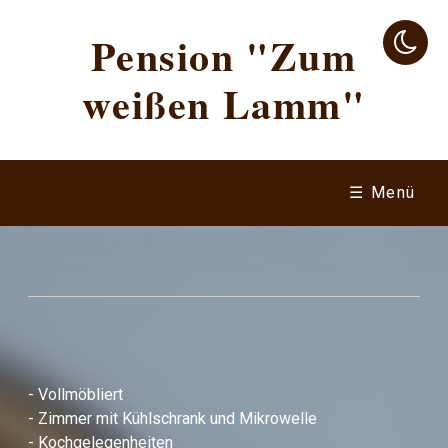
Pension "Zum
weißen Lamm"
☰ Menü
- Vollmöbliert
- Zimmer mit Kühlschrank und Mikrowelle
- Kochgelegenheiten